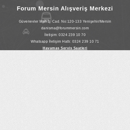
Forum Mersin Alışveriş Merkezi
Güvenevler Mah.1. Cad. No:120-133 Yenişehir/Mersin
danisma@forummersin.com
İletişim: 0324 239 10 70
Whatsapp İletişim Hattı: 0324 239 10 71
Havamaş Servis Saatleri